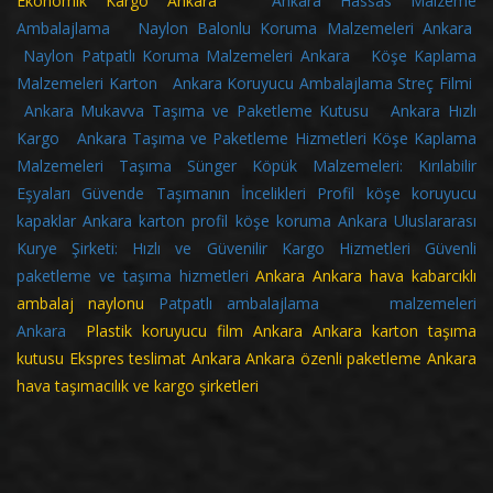
Ekonomik Kargo Ankara
Ankara Hassas Malzeme
Ambalajlama
Naylon Balonlu Koruma Malzemeleri Ankara
Naylon Patpatlı Koruma Malzemeleri Ankara
Köşe Kaplama
Malzemeleri Karton
Ankara Koruyucu Ambalajlama Streç Filmi
Ankara Mukavva Taşıma ve Paketleme Kutusu
Ankara Hızlı
Kargo
Ankara Taşıma ve Paketleme Hizmetleri
Köşe Kaplama
Malzemeleri
Taşıma Sünger Köpük Malzemeleri: Kırılabilir
Eşyaları Güvende Taşımanın İncelikleri
Profil köşe koruyucu
kapaklar
Ankara karton profil köşe koruma
Ankara Uluslararası
Kurye Şirketi: Hızlı ve Güvenilir Kargo Hizmetleri
Güvenli
paketleme ve taşıma hizmetleri
Ankara
Ankara hava kabarcıklı
ambalaj naylonu
Patpatlı ambalajlama malzemeleri
Ankara
Plastik koruyucu film Ankara Ankara karton taşıma
kutusu Ekspres teslimat Ankara Ankara özenli paketleme Ankara
hava taşımacılık ve kargo şirketleri