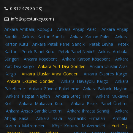
0 312 473 85 28)
info@spexturkey.com)
Ankara Ambalaj Köpüğü
Ankara Ahşap Palet
Ankara Ahşap
Sandık
Ankara Karton Sandık
Ankara Karton Palet
Ankara
Karton Kutu
Ankara Petek Panel Sandık
Petek Levha
Petek
Karton
Petek Panel Kutu
Petek Panel Nedir?
Ankara Ambalaj
Süngeri
Ankara Köşebent
Ankara Karton Köşebent
Ankara
Yurt Dışı Kargo
Ankara Yurt Dışı Gönderi
Ankara Uluslar Arası
Kargo
Ankara Uluslar Arası Gönderi
Ankara Ekspres Kargo
Ankara Ekspres Gönderi
Ankara Havayolu Kargo
Ankara
Paketleme
Ankara Güvenli Paketleme
Ankara Balonlu Naylon
Ankara Patpat Naylon
Ankara Streç Film
Ankara Mukavva
Koli
Ankara Mukavva Kutu
Ankara Petek Panel Üretimi
Ankara Ahşap Sandık Üretimi
Ankara İhracat Sandığı
Ankara
Ahşap Kasa
Ankara Hava Taşımacılık Firmaları
Ambalaj
Koruma Malzemeleri
Köşe Koruma Malzemeleri
Yurt Dışı