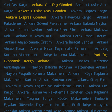
Yurt Dışı Kargo
Ankara Yurt Dışı Gönderi
Ankara Uluslar Arası
Kargo
Ankara Uluslar Arası Gönderi
Ankara Ekspres Kargo
Ankara Ekspres Gönderi
Ankara Havayolu Kargo
Ankara
Paketleme
Ankara Güvenli Paketleme
Ankara Balonlu Naylon
Ankara Patpat Naylon
Ankara Streç Film
Ankara Mukavva
Koli
Ankara Mukavva Kutu
Ankara Petek Panel Üretimi
Ankara Ahşap Sandık Üretimi
Ankara İhracat Sandığı
Ankara
Ahşap Kasa
Ankara Hava Taşımacılık Firmaları
Ambalaj
Koruma Malzemeleri
Köşe Koruma Malzemeleri
Yurt Dışı
Ekonomik Kargo Ankara
Ankara Hassas Malzeme
Ambalajlama
Naylon Balonlu Koruma Malzemeleri Ankara
Naylon Patpatlı Koruma Malzemeleri Ankara
Köşe Kaplama
Malzemeleri Karton
Ankara Koruyucu Ambalajlama Streç Filmi
Ankara Mukavva Taşıma ve Paketleme Kutusu
Ankara Hızlı
Kargo
Ankara Taşıma ve Paketleme Hizmetleri
Köşe Kaplama
Malzemeleri
Taşıma Sünger Köpük Malzemeleri: Kırılabilir
Eşyaları Güvende Taşımanın İncelikleri
Profil köşe koruyucu
kapaklar
Ankara karton profil köşe koruma
Ankara Uluslararası