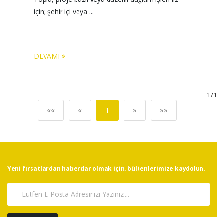
için; şehir içi veya ...
DEVAMI
1/1
««
«
1
»
»»
Yeni fırsatlardan haberdar olmak için, bültenlerimize kaydolun.