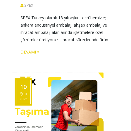
SPEX
SPEX Turkey olarak 13 yılı aşkın tecrübemizle; 
ankara endüstriyel ambalaj, ahşap ambalaj ve 
ihracat ambalajı alanlarında işletmelere özel 
çözümler üretiyoruz.  İhracat süreçlerinde ürün 
güvenliği büyük önem taşır. Bu nedenle ISPM-
DEVAMI
15 belgeli ahşap sandık ve palet üretiminden 
deniz aşırı paketleme uygulamalarına kadar 
uluslararası standartlara uygun üretim 
gerçekleştiriyoruz. Her sektörün ihtiyaçlarına 
özel olarak tasarlanan ambalaj sistemlerimiz, 
10
taşıma ve depolama sırasında maksimum 
Şub
koruma sağla
2025