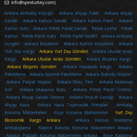
info@spexturkey.com)
Ankara Ambalaj Köpüğü
Ankara Ahşap Palet
Ankara Ahşap
Sandık
Ankara Karton Sandık
Ankara Karton Palet
Ankara
Karton Kutu
Ankara Petek Panel Sandık
Petek Levha
Petek
Karton
Petek Panel Kutu
Petek Panel Nedir?
Ankara Ambalaj
Süngeri
Ankara Köşebent
Ankara Karton Köşebent
Ankara
Yurt Dışı Kargo
Ankara Yurt Dışı Gönderi
Ankara Uluslar Arası
Kargo
Ankara Uluslar Arası Gönderi
Ankara Ekspres Kargo
Ankara Ekspres Gönderi
Ankara Havayolu Kargo
Ankara
Paketleme
Ankara Güvenli Paketleme
Ankara Balonlu Naylon
Ankara Patpat Naylon
Ankara Streç Film
Ankara Mukavva
Koli
Ankara Mukavva Kutu
Ankara Petek Panel Üretimi
Ankara Ahşap Sandık Üretimi
Ankara İhracat Sandığı
Ankara
Ahşap Kasa
Ankara Hava Taşımacılık Firmaları
Ambalaj
Koruma Malzemeleri
Köşe Koruma Malzemeleri
Yurt Dışı
Ekonomik Kargo Ankara
Ankara Hassas Malzeme
Ambalajlama
Naylon Balonlu Koruma Malzemeleri Ankara
Naylon Patpatlı Koruma Malzemeleri Ankara
Köşe Kaplama