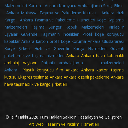
Malzemeleri Karton
Ankara Koruyucu Ambalajlama Streç Filmi
Ankara Mukavva Taşıma ve Paketleme Kutusu
Ankara Hızlı
Kargo
Ankara Taşıma ve Paketleme Hizmetleri
Köşe Kaplama
Malzemeleri
Taşıma Sünger Köpük Malzemeleri: Kırılabilir
Eşyaları Güvende Taşımanın İncelikleri
Profil köşe koruyucu
kapaklar
Ankara karton profil köşe koruma
Ankara Uluslararası
Kurye Şirketi: Hızlı ve Güvenilir Kargo Hizmetleri
Güvenli
paketleme ve taşıma hizmetleri
Ankara
Ankara hava kabarcıklı
ambalaj naylonu
Patpatlı ambalajlama malzemeleri
Ankara
Plastik koruyucu film Ankara Ankara karton taşıma
kutusu Ekspres teslimat Ankara Ankara özenli paketleme Ankara
hava taşımacılık ve kargo şirketleri
©Telif Hakkı
2026
Tüm Hakları Saklıdır. Tasarlayan ve Geliştiren:
Art Web Tasarım ve Yazılım Hizmetleri