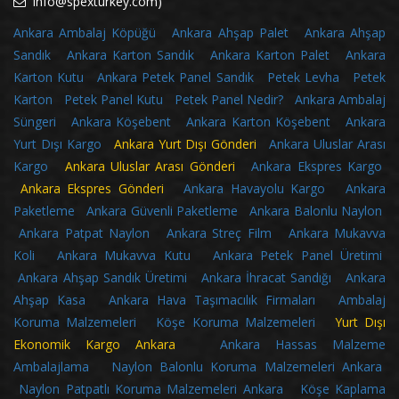
info@spexturkey.com)
Ankara Ambalaj Köpüğü
Ankara Ahşap Palet
Ankara Ahşap
Sandık
Ankara Karton Sandık
Ankara Karton Palet
Ankara
Karton Kutu
Ankara Petek Panel Sandık
Petek Levha
Petek
Karton
Petek Panel Kutu
Petek Panel Nedir?
Ankara Ambalaj
Süngeri
Ankara Köşebent
Ankara Karton Köşebent
Ankara
Yurt Dışı Kargo
Ankara Yurt Dışı Gönderi
Ankara Uluslar Arası
Kargo
Ankara Uluslar Arası Gönderi
Ankara Ekspres Kargo
Ankara Ekspres Gönderi
Ankara Havayolu Kargo
Ankara
Paketleme
Ankara Güvenli Paketleme
Ankara Balonlu Naylon
Ankara Patpat Naylon
Ankara Streç Film
Ankara Mukavva
Koli
Ankara Mukavva Kutu
Ankara Petek Panel Üretimi
Ankara Ahşap Sandık Üretimi
Ankara İhracat Sandığı
Ankara
Ahşap Kasa
Ankara Hava Taşımacılık Firmaları
Ambalaj
Koruma Malzemeleri
Köşe Koruma Malzemeleri
Yurt Dışı
Ekonomik Kargo Ankara
Ankara Hassas Malzeme
Ambalajlama
Naylon Balonlu Koruma Malzemeleri Ankara
Naylon Patpatlı Koruma Malzemeleri Ankara
Köşe Kaplama