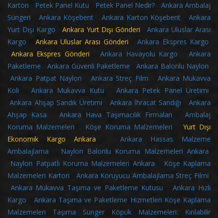
Karton
Petek Panel Kutu
Petek Panel Nedir?
Ankara Ambalaj
Süngeri
Ankara Köşebent
Ankara Karton Köşebent
Ankara
Yurt Dışı Kargo
Ankara Yurt Dışı Gönderi
Ankara Uluslar Arası
Kargo
Ankara Uluslar Arası Gönderi
Ankara Ekspres Kargo
Ankara Ekspres Gönderi
Ankara Havayolu Kargo
Ankara
Paketleme
Ankara Güvenli Paketleme
Ankara Balonlu Naylon
Ankara Patpat Naylon
Ankara Streç Film
Ankara Mukavva
Koli
Ankara Mukavva Kutu
Ankara Petek Panel Üretimi
Ankara Ahşap Sandık Üretimi
Ankara İhracat Sandığı
Ankara
Ahşap Kasa
Ankara Hava Taşımacılık Firmaları
Ambalaj
Koruma Malzemeleri
Köşe Koruma Malzemeleri
Yurt Dışı
Ekonomik Kargo Ankara
Ankara Hassas Malzeme
Ambalajlama
Naylon Balonlu Koruma Malzemeleri Ankara
Naylon Patpatlı Koruma Malzemeleri Ankara
Köşe Kaplama
Malzemeleri Karton
Ankara Koruyucu Ambalajlama Streç Filmi
Ankara Mukavva Taşıma ve Paketleme Kutusu
Ankara Hızlı
Kargo
Ankara Taşıma ve Paketleme Hizmetleri
Köşe Kaplama
Malzemeleri
Taşıma Sünger Köpük Malzemeleri: Kırılabilir