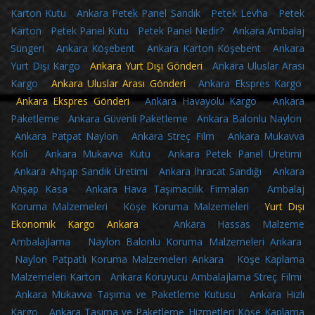
Karton Kutu
Ankara Petek Panel Sandık
Petek Levha
Petek
Karton
Petek Panel Kutu
Petek Panel Nedir?
Ankara Ambalaj
Süngeri
Ankara Köşebent
Ankara Karton Köşebent
Ankara
Yurt Dışı Kargo
Ankara Yurt Dışı Gönderi
Ankara Uluslar Arası
Kargo
Ankara Uluslar Arası Gönderi
Ankara Ekspres Kargo
Ankara Ekspres Gönderi
Ankara Havayolu Kargo
Ankara
Paketleme
Ankara Güvenli Paketleme
Ankara Balonlu Naylon
Ankara Patpat Naylon
Ankara Streç Film
Ankara Mukavva
Koli
Ankara Mukavva Kutu
Ankara Petek Panel Üretimi
Ankara Ahşap Sandık Üretimi
Ankara İhracat Sandığı
Ankara
Ahşap Kasa
Ankara Hava Taşımacılık Firmaları
Ambalaj
Koruma Malzemeleri
Köşe Koruma Malzemeleri
Yurt Dışı
Ekonomik Kargo Ankara
Ankara Hassas Malzeme
Ambalajlama
Naylon Balonlu Koruma Malzemeleri Ankara
Naylon Patpatlı Koruma Malzemeleri Ankara
Köşe Kaplama
Malzemeleri Karton
Ankara Koruyucu Ambalajlama Streç Filmi
Ankara Mukavva Taşıma ve Paketleme Kutusu
Ankara Hızlı
Kargo
Ankara Taşıma ve Paketleme Hizmetleri
Köşe Kaplama