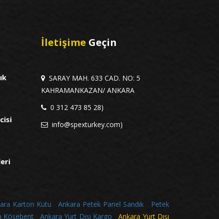
İletişime
Geçin
ık
SARAY MAH. 633 CAD. NO: 5
KAHRAMANKAZAN/ ANKARA
0 312 473 85 28)
cisi
info@spexturkey.com)
leri
ara Karton Kutu
Ankara Petek Panel Sandık
Petek
n Köşebent
Ankara Yurt Dışı Kargo
Ankara Yurt Dışı