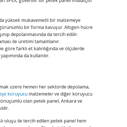
 SPEX, güvenilir bir petek panel imalatçısı
unda yüksek mukavemetli bir malzemeye
i görünümlü bir forma kavuşur. Altıgen hücre
şınıp depolanmasında da tercih edilir.
ası ile üretimi tamamlanır.
e göre farklı et kalınlığında ve ölçülerde
yapımında da kullanılır.
 olmak üzere hemen her sektörde depolama,
öşe koruyucu
malzemeler ve diğer koruyucu
i dönüşümlü olan petek panel, Ankara ve
idir.
 oluşu ile tercih edilen petek panel hem