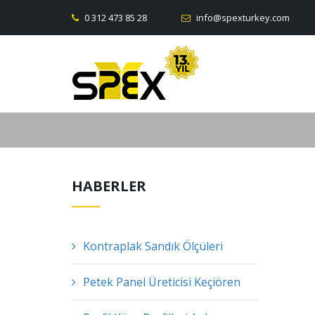
0 312 473 85 28
info@spexturkey.com
HABERLER
Kontraplak Sandık Ölçüleri
Petek Panel Üreticisi Keçiören