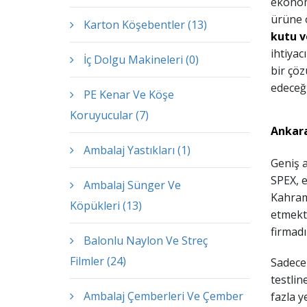
ekonomi
ürüne 
Karton Köşebentler (13)
kutu v
ihtiyac
İç Dolgu Makineleri (0)
bir çö
edeceği
PE Kenar Ve Köşe
Koruyucular (7)
Ankara
Ambalaj Yastıkları (1)
Geniş a
SPEX, e
Ambalaj Sünger Ve
Kahram
Köpükleri (13)
etmekte
firmadı
Balonlu Naylon Ve Streç
Filmler (24)
Sadece 
testlin
Ambalaj Çemberleri Ve Çember
fazla y