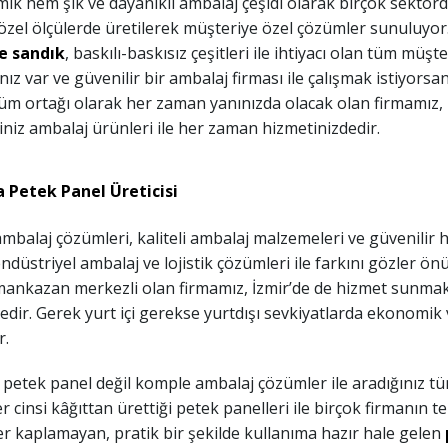
k hem şık ve dayanıklı ambalaj çeşidi olarak birçok sektörde
özel ölçülerde üretilerek müşteriye özel çözümler sunuluyor
e sandık
, baskılı-baskısız çeşitleri ile ihtiyacı olan tüm mü
ınız var ve güvenilir bir ambalaj firması ile çalışmak istiyorsa
züm ortağı olarak her zaman yanınızda olacak olan firmamız
niz ambalaj ürünleri ile her zaman hizmetinizdedir.
 Petek Panel Üreticisi
mbalaj çözümleri, kaliteli ambalaj malzemeleri ve güvenilir 
ndüstriyel ambalaj ve lojistik çözümleri ile farkını gözler ö
ankazan merkezli olan firmamız, İzmir’de de hizmet sunmakt
dir. Gerek yurt içi gerekse yurtdışı sevkiyatlarda ekonomik
r.
petek panel değil komple ambalaj çözümler ile aradığınız tü
er cinsi kâğıttan ürettiği petek panelleri ile birçok firmanın te
er kaplamayan, pratik bir şekilde kullanıma hazır hale gelen