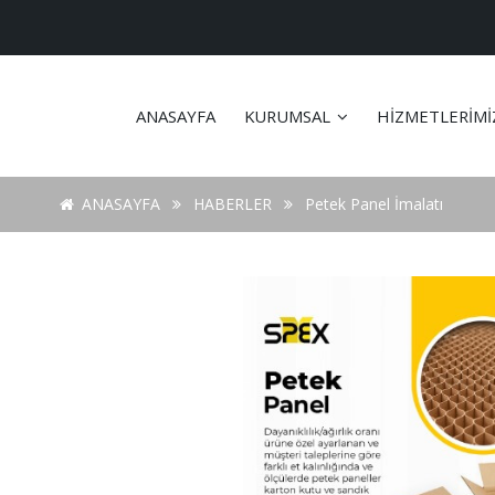
ANASAYFA
KURUMSAL
HİZMETLERİM
ANASAYFA
HABERLER
Petek Panel İmalatı