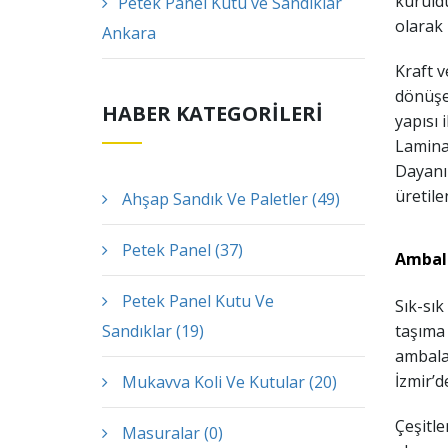
kuruldu
Petek Panel Kutu ve Sandıklar
olarak 
Ankara
Kraft v
dönüşen
HABER KATEGORİLERİ
yapısı 
Lamina
Dayanık
üretile
Ahşap Sandık Ve Paletler (49)
Petek Panel (37)
Ambala
Petek Panel Kutu Ve
Sık-sık
Sandıklar (19)
taşıma 
ambalaj
İzmir’d
Mukavva Koli Ve Kutular (20)
Çeşitle
Masuralar (0)