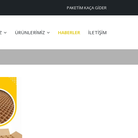
PAKETİM KAÇA GİDER
İZ
ÜRÜNLERİMİZ
HABERLER
İLETİŞİM