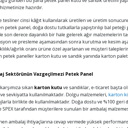
ğu günden bu yana petek panel kutu ve sandık üretimi yapan
hizmetinize hazırdır.
e tesliner cinsi k
â
ğıt kullanılarak üretilen ve üretim sonuc
 petek panel, doğa dostu tutkallarla yapıştırılıp bal peteğ
ile son derece dayanıklı bir hale gelerek ağır malzemelerin ta
syon ve presleme aşamasından sonra kurutma ve kesim aşam
lılık/ağırlık oranı ürüne özel ayarlanan ve müşteri taleplerin
n petek paneller karton kutu ve sandık yanında karton palet 
j Sektörünün Vazgeçilmezi Petek Panel
 karşımıza sıkan
karton kutu
ve sandıklar, e-ticaret başta
ve sevkiyatta kullanılmaktadır. Dolgu malzemeleri,
karton k
larla birlikte de kullanılmaktadır. Doğa dostu ve %100 ger
e SPEX tarafından müşterilere sunulan bir ambalaj malzemes
nen ambalaj ihtiyaçlarına cevap vermede yüksek performanslı