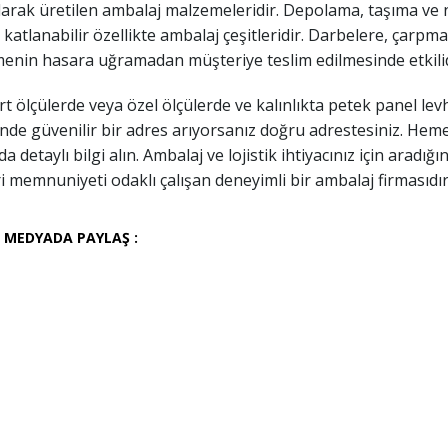
larak üretilen ambalaj malzemeleridir. Depolama, taşıma ve 
 katlanabilir özellikte ambalaj çeşitleridir. Darbelere, çarpma
enin hasara uğramadan müşteriye teslim edilmesinde etkilid
t ölçülerde veya özel ölçülerde ve kalınlıkta petek panel lev
nde güvenilir bir adres arıyorsanız doğru adrestesiniz. Hemen 
a detaylı bilgi alın. Ambalaj ve lojistik ihtiyacınız için arad
 memnuniyeti odaklı çalışan deneyimli bir ambalaj firmasıdır
 MEDYADA PAYLAŞ :