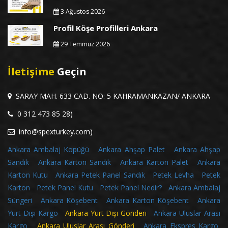
3 Ağustos 2026
Profil Köşe Profilleri Ankara
29 Temmuz 2026
İletişime
Geçin
SARAY MAH. 633 CAD. NO: 5 KAHRAMANKAZAN/ ANKARA
0 312 473 85 28)
info@spexturkey.com)
Ankara Ambalaj Köpüğü
Ankara Ahşap Palet
Ankara Ahşap
Sandık
Ankara Karton Sandık
Ankara Karton Palet
Ankara
Karton Kutu
Ankara Petek Panel Sandık
Petek Levha
Petek
Karton
Petek Panel Kutu
Petek Panel Nedir?
Ankara Ambalaj
Süngeri
Ankara Köşebent
Ankara Karton Köşebent
Ankara
Yurt Dışı Kargo
Ankara Yurt Dışı Gönderi
Ankara Uluslar Arası
Kargo
Ankara Uluslar Arası Gönderi
Ankara Ekspres Kargo