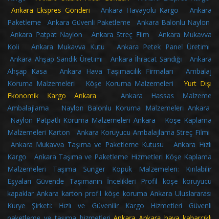
Ankara Ekspres Gönderi
Ankara Havayolu Kargo
Ankara
Paketleme
Ankara Güvenli Paketleme
Ankara Balonlu Naylon
Ankara Patpat Naylon
Ankara Streç Film
Ankara Mukavva
Koli
Ankara Mukavva Kutu
Ankara Petek Panel Üretimi
Ankara Ahşap Sandık Üretimi
Ankara İhracat Sandığı
Ankara
Ahşap Kasa
Ankara Hava Taşımacılık Firmaları
Ambalaj
Koruma Malzemeleri
Köşe Koruma Malzemeleri
Yurt Dışı
Ekonomik Kargo Ankara
Ankara Hassas Malzeme
Ambalajlama
Naylon Balonlu Koruma Malzemeleri Ankara
Naylon Patpatlı Koruma Malzemeleri Ankara
Köşe Kaplama
Malzemeleri Karton
Ankara Koruyucu Ambalajlama Streç Filmi
Ankara Mukavva Taşıma ve Paketleme Kutusu
Ankara Hızlı
Kargo
Ankara Taşıma ve Paketleme Hizmetleri
Köşe Kaplama
Malzemeleri
Taşıma Sünger Köpük Malzemeleri: Kırılabilir
Eşyaları Güvende Taşımanın İncelikleri
Profil köşe koruyucu
kapaklar
Ankara karton profil köşe koruma
Ankara Uluslararası
Kurye Şirketi: Hızlı ve Güvenilir Kargo Hizmetleri
Güvenli
paketleme ve taşıma hizmetleri
Ankara
Ankara hava kabarcıklı