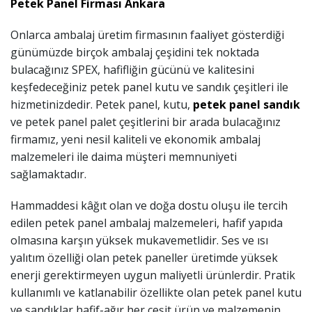
Petek Panel Firması Ankara
Onlarca ambalaj üretim firmasının faaliyet gösterdiği
günümüzde birçok ambalaj çeşidini tek noktada
bulacağınız SPEX, hafifliğin gücünü ve kalitesini
keşfedeceğiniz petek panel kutu ve sandık çeşitleri ile
hizmetinizdedir. Petek panel, kutu,
petek panel sandık
ve petek panel palet çeşitlerini bir arada bulacağınız
firmamız, yeni nesil kaliteli ve ekonomik ambalaj
malzemeleri ile daima müşteri memnuniyeti
sağlamaktadır.
Hammaddesi k
â
ğıt olan ve doğa dostu oluşu ile tercih
edilen petek panel ambalaj malzemeleri, hafif yapıda
olmasına karşın yüksek mukavemetlidir. Ses ve ısı
yalıtım özelliği olan petek paneller üretimde yüksek
enerji gerektirmeyen uygun maliyetli ürünlerdir. Pratik
kullanımlı ve katlanabilir özellikte olan petek panel kutu
ve sandıklar hafif-ağır her çeşit ürün ve malzemenin