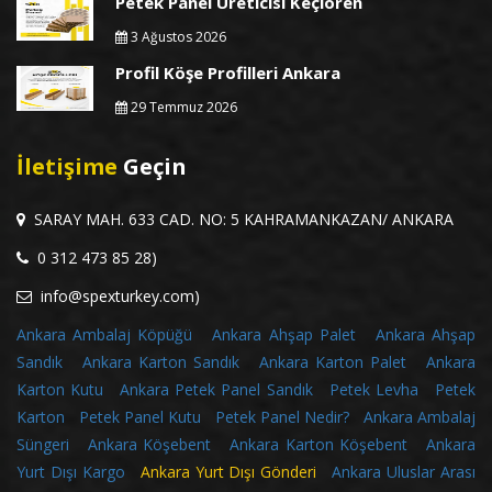
Petek Panel Üreticisi Keçiören
3 Ağustos 2026
Profil Köşe Profilleri Ankara
29 Temmuz 2026
İletişime
Geçin
SARAY MAH. 633 CAD. NO: 5 KAHRAMANKAZAN/ ANKARA
0 312 473 85 28)
info@spexturkey.com)
Ankara Ambalaj Köpüğü
Ankara Ahşap Palet
Ankara Ahşap
Sandık
Ankara Karton Sandık
Ankara Karton Palet
Ankara
Karton Kutu
Ankara Petek Panel Sandık
Petek Levha
Petek
Karton
Petek Panel Kutu
Petek Panel Nedir?
Ankara Ambalaj
Süngeri
Ankara Köşebent
Ankara Karton Köşebent
Ankara
Yurt Dışı Kargo
Ankara Yurt Dışı Gönderi
Ankara Uluslar Arası