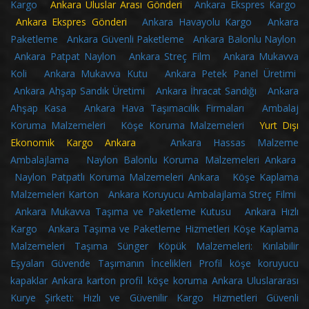
Kargo
Ankara Uluslar Arası Gönderi
Ankara Ekspres Kargo
Ankara Ekspres Gönderi
Ankara Havayolu Kargo
Ankara
Paketleme
Ankara Güvenli Paketleme
Ankara Balonlu Naylon
Ankara Patpat Naylon
Ankara Streç Film
Ankara Mukavva
Koli
Ankara Mukavva Kutu
Ankara Petek Panel Üretimi
Ankara Ahşap Sandık Üretimi
Ankara İhracat Sandığı
Ankara
Ahşap Kasa
Ankara Hava Taşımacılık Firmaları
Ambalaj
Koruma Malzemeleri
Köşe Koruma Malzemeleri
Yurt Dışı
Ekonomik Kargo Ankara
Ankara Hassas Malzeme
Ambalajlama
Naylon Balonlu Koruma Malzemeleri Ankara
Naylon Patpatlı Koruma Malzemeleri Ankara
Köşe Kaplama
Malzemeleri Karton
Ankara Koruyucu Ambalajlama Streç Filmi
Ankara Mukavva Taşıma ve Paketleme Kutusu
Ankara Hızlı
Kargo
Ankara Taşıma ve Paketleme Hizmetleri
Köşe Kaplama
Malzemeleri
Taşıma Sünger Köpük Malzemeleri: Kırılabilir
Eşyaları Güvende Taşımanın İncelikleri
Profil köşe koruyucu
kapaklar
Ankara karton profil köşe koruma
Ankara Uluslararası
Kurye Şirketi: Hızlı ve Güvenilir Kargo Hizmetleri
Güvenli