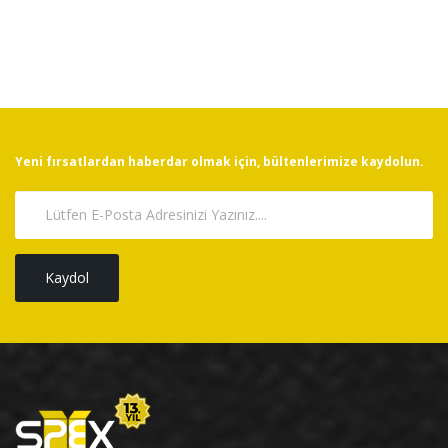
Yeni fırsatlardan haberdar olmak için, bültenlerimize kaydolun.
Kaydol