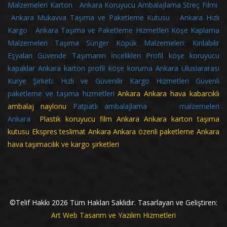
Malzemeleri Karton
Ankara Koruyucu Ambalajlama Streç Filmi
Ankara Mukavva Taşıma ve Paketleme Kutusu
Ankara Hızlı
Kargo
Ankara Taşıma ve Paketleme Hizmetleri
Köşe Kaplama
Malzemeleri
Taşıma Sünger Köpük Malzemeleri: Kırılabilir
Eşyaları Güvende Taşımanın İncelikleri
Profil köşe koruyucu
kapaklar
Ankara karton profil köşe koruma
Ankara Uluslararası
Kurye Şirketi: Hızlı ve Güvenilir Kargo Hizmetleri
Güvenli
paketleme ve taşıma hizmetleri
Ankara
Ankara hava kabarcıklı
ambalaj naylonu
Patpatlı ambalajlama malzemeleri
Ankara
Plastik koruyucu film Ankara Ankara karton taşıma
kutusu Ekspres teslimat Ankara Ankara özenli paketleme Ankara
hava taşımacılık ve kargo şirketleri
©Telif Hakkı
2026
Tüm Hakları Saklıdır. Tasarlayan ve Geliştiren:
Art Web Tasarım ve Yazılım Hizmetleri