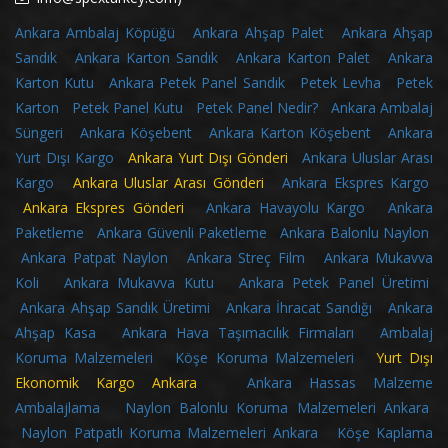
Ankara Ambalaj Köpüğü
Ankara Ahşap Palet
Ankara Ahşap
Sandık
Ankara Karton Sandık
Ankara Karton Palet
Ankara
Karton Kutu
Ankara Petek Panel Sandık
Petek Levha
Petek
Karton
Petek Panel Kutu
Petek Panel Nedir?
Ankara Ambalaj
Süngeri
Ankara Köşebent
Ankara Karton Köşebent
Ankara
Yurt Dışı Kargo
Ankara Yurt Dışı Gönderi
Ankara Uluslar Arası
Kargo
Ankara Uluslar Arası Gönderi
Ankara Ekspres Kargo
Ankara Ekspres Gönderi
Ankara Havayolu Kargo
Ankara
Paketleme
Ankara Güvenli Paketleme
Ankara Balonlu Naylon
Ankara Patpat Naylon
Ankara Streç Film
Ankara Mukavva
Koli
Ankara Mukavva Kutu
Ankara Petek Panel Üretimi
Ankara Ahşap Sandık Üretimi
Ankara İhracat Sandığı
Ankara
Ahşap Kasa
Ankara Hava Taşımacılık Firmaları
Ambalaj
Koruma Malzemeleri
Köşe Koruma Malzemeleri
Yurt Dışı
Ekonomik Kargo Ankara
Ankara Hassas Malzeme
Ambalajlama
Naylon Balonlu Koruma Malzemeleri Ankara
Naylon Patpatlı Koruma Malzemeleri Ankara
Köşe Kaplama