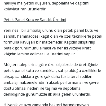
nakliye maliyetini düşüren, depolama ve dağıtımı
kolaylaştıran ürünlerdir.
Petek Panel Kutu ve Sandık Üretimi
Yeni nesil bir ambalaj ürünü olan petek
panel kutu ve
sandık
, hammaddesi k
â
ğıt olan ve özel tekniklerle petek
formuna kavuşan bir malzemedir. K
â
ğıdın sıkıştırılıp
petek görünümünü alması ve her iki yüzeye kraft
k
â
ğıdın lamine edilmesi ile üretimi yapılır.
Müşteri taleplerine göre özel ölçülerde de ürettiğimiz
petek panel kutu ve sandıklar, sahip olduğu özelliklerle
ahşap sandıklara göre çok daha fazla tercih edilen
ambalaj malzemeleridir. Yüksek performanslı ve çevre
dostu olması nedeni ile taşıma ve depolama
denildiğinde günümüzde ilk akla gelen ürünlerdir.
Hijyenik ve aynı zamanda bakteri barındırmayan